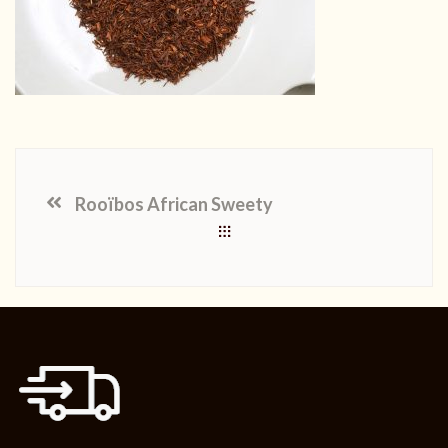
Rooïbos African Sweety