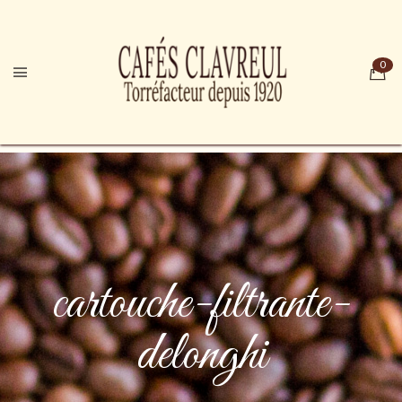
cartouche-filtrante-
delonghi