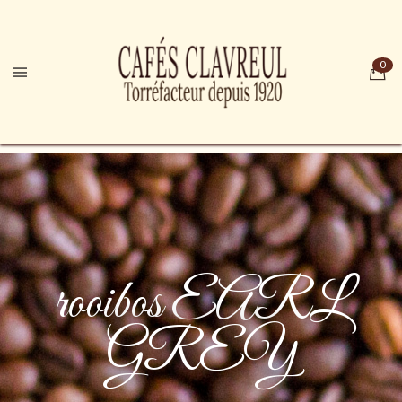
rooibos EARL
GREY