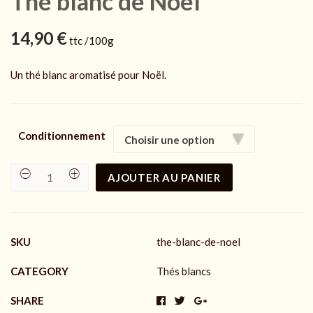
Thé blanc de Noël
14,90
€
ttc /100g
Un thé blanc aromatisé pour Noël.
Conditionnement
AJOUTER AU PANIER
Thé
blanc
de
Noël
quantity
SKU
the-blanc-de-noel
CATEGORY
Thés blancs
SHARE