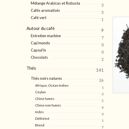
Mélange Arabicas et Robusta
3
Cafés aromatisés
3
Café vert
1
Autour du café
9
Entretien machine
7
Cap'mundo
0
Capsul'in
0
Chocolats
2
Thés
141
Thés noirs natures
26
Afrique, Océan Indien
1
Ceylan
3
Chine fumés
2
Chine non fumés
6
Indes
6
Déthéiné
1
Blend
7