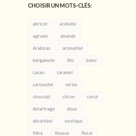
CHOISIR UN MOTS-CLÉS:
abricot
acidulée
agrume
amande
Arabicas
aromatisé
bergamote
Bio
blanc
cacao
caramel
cartouche
cerise
chocolat
citron
corsé
detartrage
doux
décaféiné
exotique
filtre
finesse
floral