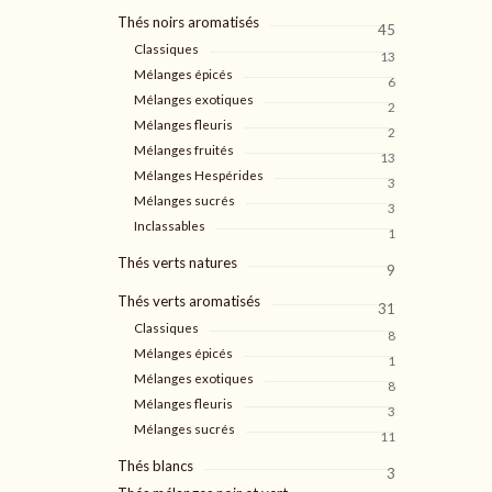
Thés noirs aromatisés
45
Classiques
13
Mélanges épicés
6
Mélanges exotiques
2
Mélanges fleuris
2
Mélanges fruités
13
Mélanges Hespérides
3
Mélanges sucrés
3
Inclassables
1
Thés verts natures
9
Thés verts aromatisés
31
Classiques
8
Mélanges épicés
1
Mélanges exotiques
8
Mélanges fleuris
3
Mélanges sucrés
11
Thés blancs
3