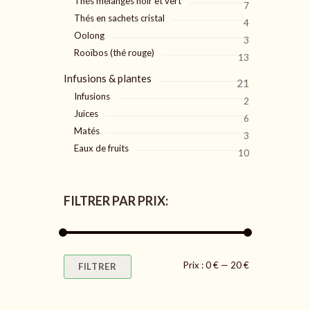
Thés mélanges noir et vert
7
Thés en sachets cristal
4
Oolong
3
Rooïbos (thé rouge)
13
Infusions & plantes
21
Infusions
2
Juices
6
Matés
3
Eaux de fruits
10
FILTRER PAR PRIX:
Prix
Prix
Prix :
0 €
—
20 €
FILTRER
min
max