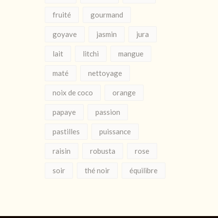
fruité
gourmand
goyave
jasmin
jura
lait
litchi
mangue
maté
nettoyage
noix de coco
orange
papaye
passion
pastilles
puissance
raisin
robusta
rose
soir
thé noir
équilibre