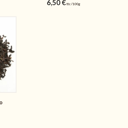
6,50
€
ttc /100g
io