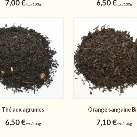
7,00
€
6,50
€
ttc /100g
ttc /100g
Thé aux agrumes
Orange sanguine B
6,50
€
7,10
€
ttc /100g
ttc /100g