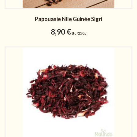
Papouasie Nlle Guinée Sigri
8,90
€
ttc /250g