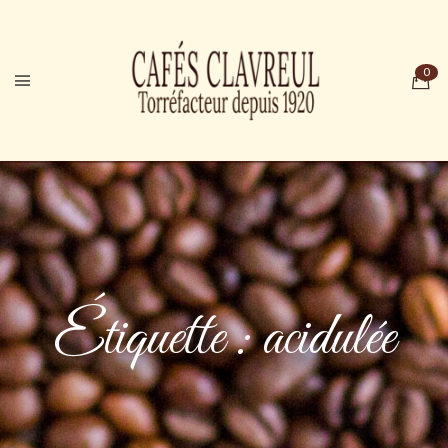
Étiquette :
acidulée