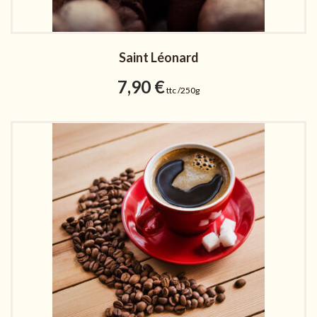
Saint Léonard
7,90
€
ttc /250g