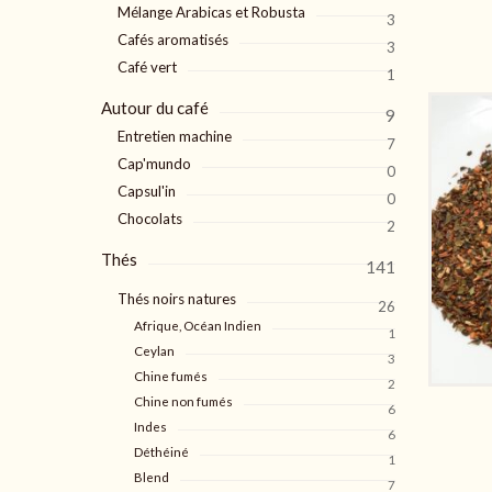
Mélange Arabicas et Robusta
3
Cafés aromatisés
3
Café vert
1
Autour du café
9
Entretien machine
7
Cap'mundo
0
Capsul'in
0
Chocolats
2
Thés
141
Thés noirs natures
26
Afrique, Océan Indien
1
Ceylan
3
Chine fumés
2
Chine non fumés
6
Indes
6
Déthéiné
1
Blend
7