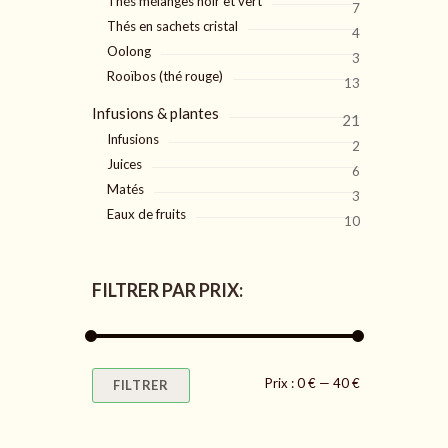
Thés mélanges noir et vert
7
Thés en sachets cristal
4
Oolong
3
Rooïbos (thé rouge)
13
Infusions & plantes
21
Infusions
2
Juices
6
Matés
3
Eaux de fruits
10
FILTRER PAR PRIX:
Prix
Prix
Prix :
0 €
—
40 €
FILTRER
min
max