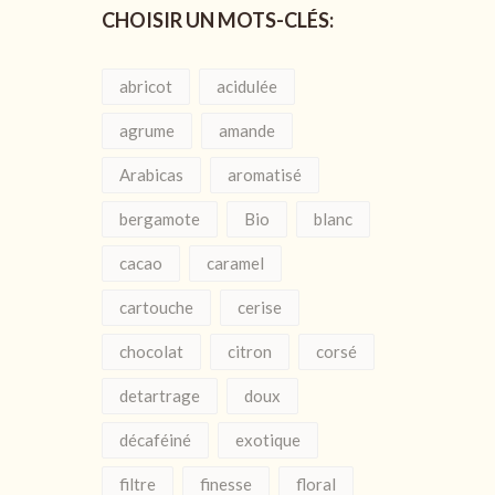
CHOISIR UN MOTS-CLÉS:
abricot
acidulée
agrume
amande
Arabicas
aromatisé
bergamote
Bio
blanc
cacao
caramel
cartouche
cerise
chocolat
citron
corsé
detartrage
doux
décaféiné
exotique
filtre
finesse
floral