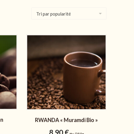
on
RWANDA « Muramdi Bio »
8,90
€
ttc /250g