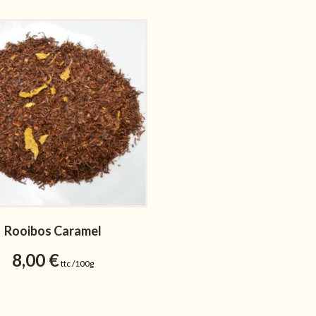
Rooibos Caramel
8,00
€
ttc /100g