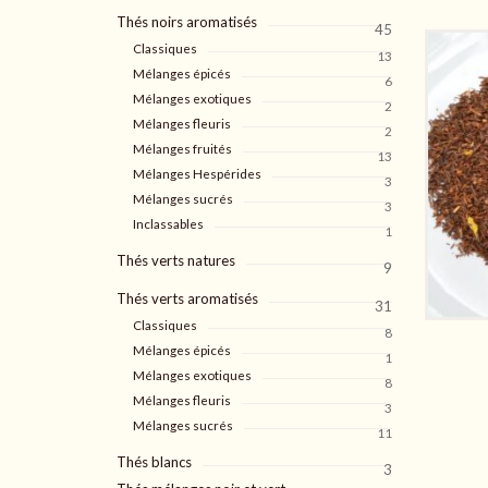
Thés noirs aromatisés
45
Classiques
13
Mélanges épicés
6
Mélanges exotiques
2
Mélanges fleuris
2
Mélanges fruités
13
Mélanges Hespérides
3
Mélanges sucrés
3
Inclassables
1
Thés verts natures
9
Thés verts aromatisés
31
Classiques
8
Mélanges épicés
1
Mélanges exotiques
8
Mélanges fleuris
3
Mélanges sucrés
11
Thés blancs
3