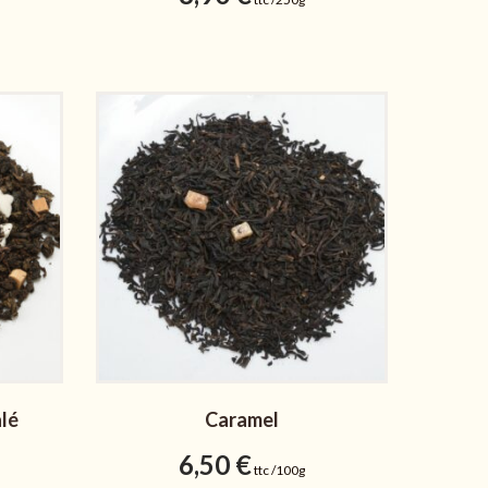
alé
Caramel
6,50
€
ttc /100g