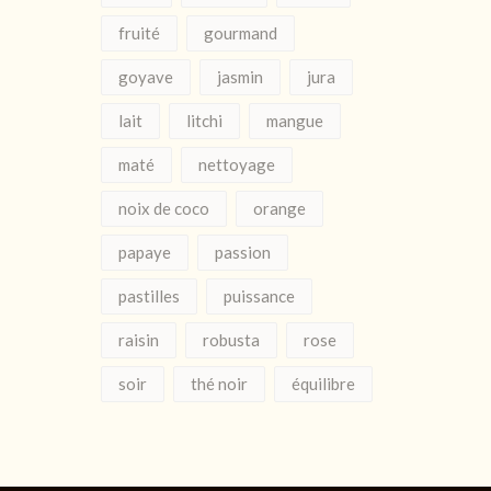
fruité
gourmand
goyave
jasmin
jura
lait
litchi
mangue
maté
nettoyage
noix de coco
orange
papaye
passion
pastilles
puissance
raisin
robusta
rose
soir
thé noir
équilibre