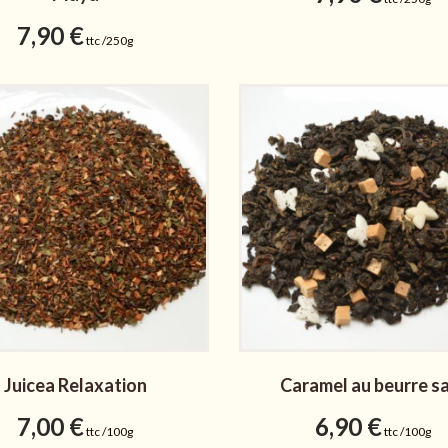
7,90
€
ttc /250g
Juicea Relaxation
Caramel au beurre s
7,00
€
6,90
€
ttc /100g
ttc /100g