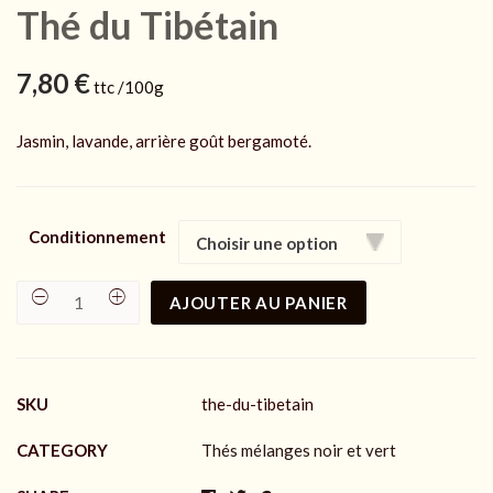
Thé du Tibétain
7,80
€
ttc /100g
Jasmin, lavande, arrière goût bergamoté.
Conditionnement
AJOUTER AU PANIER
Thé
du
Tibétain
quantity
SKU
the-du-tibetain
CATEGORY
Thés mélanges noir et vert