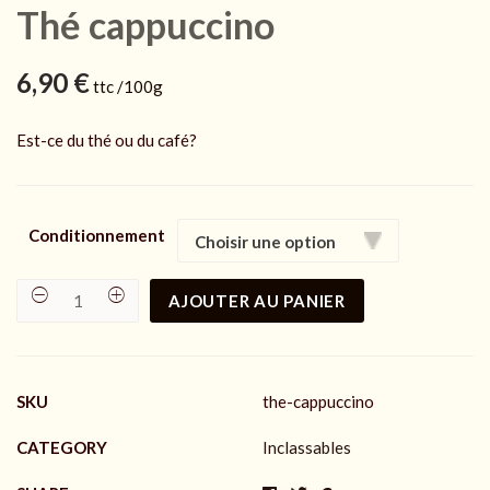
Thé cappuccino
6,90
€
ttc /100g
Est-ce du thé ou du café?
Conditionnement
AJOUTER AU PANIER
Thé
cappuccino
quantity
SKU
the-cappuccino
CATEGORY
Inclassables