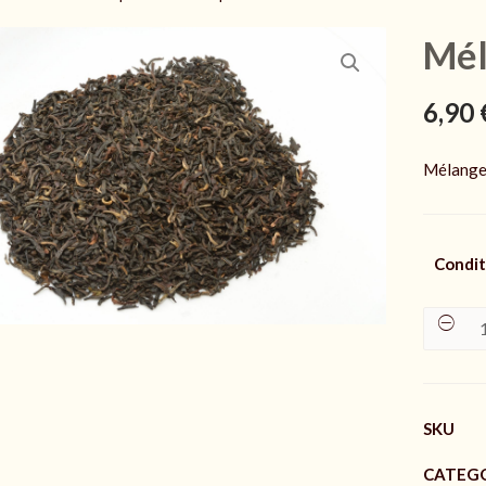
Mél
6,90
Mélange 
Condi
Mélan
BOST
1773
quanti
SKU
CATEG