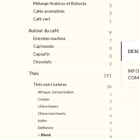
Mélange Arabicas et Robusta
3
Cafés aromatisés
3
Café vert
1
Autour du café
9
Entretien machine
7
Cap'mundo
0
DESC
Capsul'in
0
Chocolats
2
INF
Thés
141
COM
Thés noirs natures
26
Afrique, Océan Indien
1
Ceylan
3
Chine fumés
2
Chine non fumés
6
Indes
6
Déthéiné
1
Blend
7