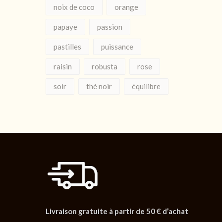
noix de coco
orange
papaye
passion
pastilles
puissance
raisin
robusta
rose
soir
thé noir
équilibre
Livraison gratuite à partir de 50 € d’achat