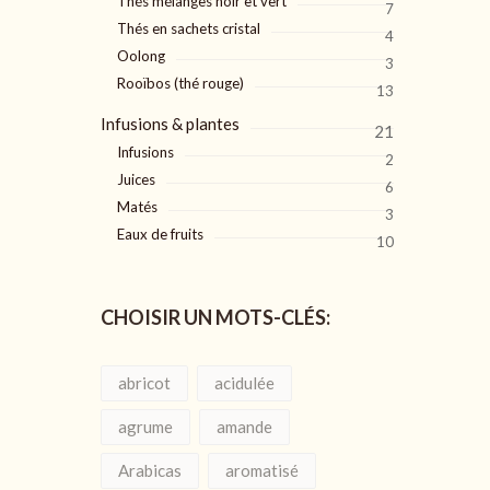
Thés mélanges noir et vert
7
Thés en sachets cristal
4
Oolong
3
Rooïbos (thé rouge)
13
Infusions & plantes
21
Infusions
2
Juices
6
Matés
3
Eaux de fruits
10
CHOISIR UN MOTS-CLÉS:
abricot
acidulée
agrume
amande
Arabicas
aromatisé