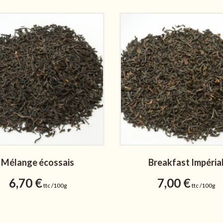
Mélange écossais
Breakfast Impéria
6,70
€
7,00
€
ttc /100g
ttc /100g