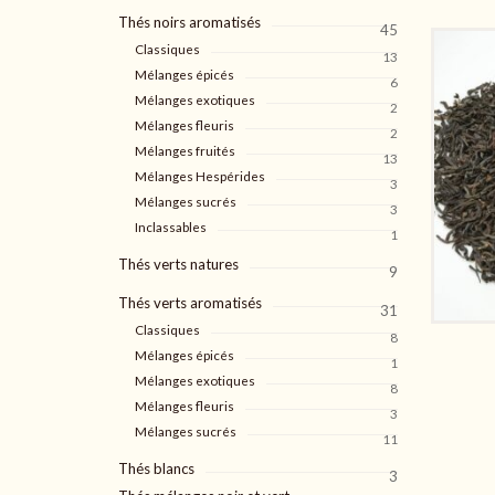
Thés noirs aromatisés
45
Classiques
13
Mélanges épicés
6
Mélanges exotiques
2
Mélanges fleuris
2
Mélanges fruités
13
Mélanges Hespérides
3
Mélanges sucrés
3
Inclassables
1
Thés verts natures
9
Thés verts aromatisés
31
Classiques
8
Mélanges épicés
1
Mélanges exotiques
8
Mélanges fleuris
3
Mélanges sucrés
11
Thés blancs
3