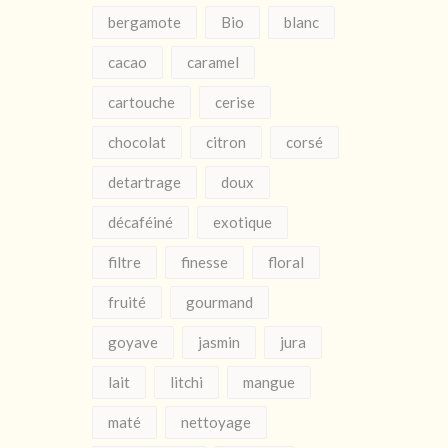
bergamote
Bio
blanc
cacao
caramel
cartouche
cerise
chocolat
citron
corsé
detartrage
doux
décaféiné
exotique
filtre
finesse
floral
fruité
gourmand
goyave
jasmin
jura
lait
litchi
mangue
maté
nettoyage