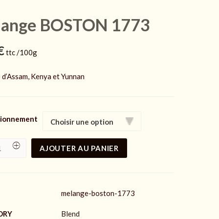
ange BOSTON 1773
€
ttc /100g
d’Assam, Kenya et Yunnan
tionnement
AJOUTER AU PANIER
ge
ON
ty
melange-boston-1773
ORY
Blend