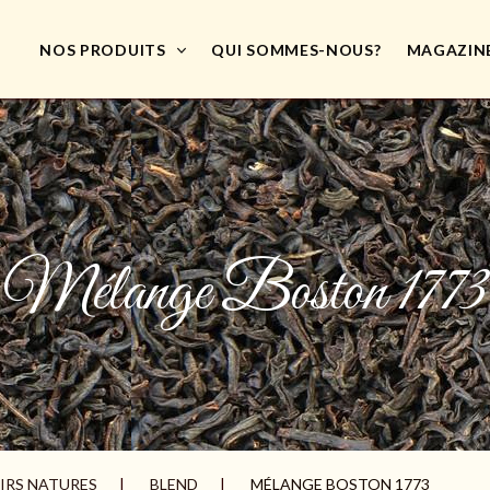
NOS PRODUITS
QUI SOMMES-NOUS?
MAGAZIN
Mélange Boston 1773
IRS NATURES
BLEND
MÉLANGE BOSTON 1773