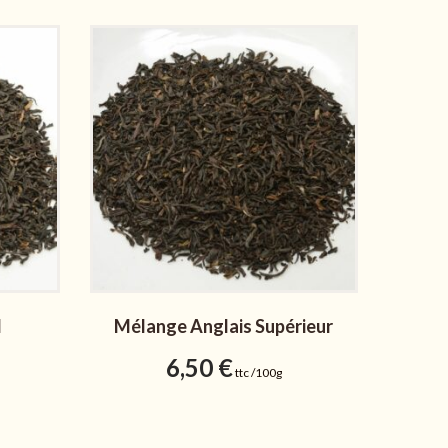
l
Mélange Anglais Supérieur
6,50
€
ttc /100g