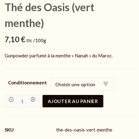
Thé des Oasis (vert
menthe)
7,10
€
ttc /100g
Gunpowder parfumé à la menthe « Nanah » du Maroc.
Conditionnement
AJOUTER AU PANIER
Thé
des
Oasis
(vert
menthe)
quantity
SKU
the-des-oasis-vert-menthe