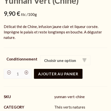
Yunnan Vert (Chine)
9,90
€
ttc /100g
Délicat thé de Chine, infusion jaune clair et liqueur corsée.
Imprègne le palais et reste longtemps en bouche. A déguster
nature.
Conditionnement
AJOUTER AU PANIER
Yunnan
Vert
(Chine)
quantity
SKU
yunnan-vert-chine
CATEGORY
Thés verts natures