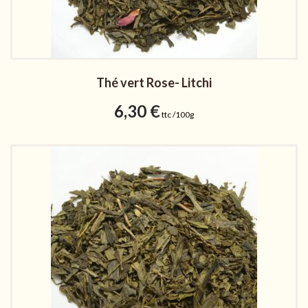
Thé vert Rose- Litchi
6,30
€
ttc /100g