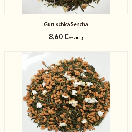
Guruschka Sencha
8,60
€
ttc /100g