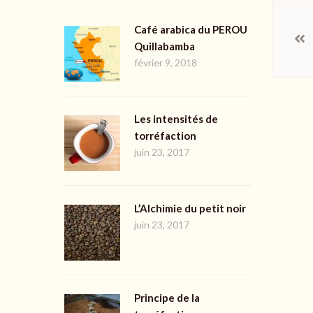
Café arabica du PEROU
Quillabamba
février 9, 2018
Les intensités de
torréfaction
juin 23, 2017
L’Alchimie du petit noir
juin 23, 2017
Principe de la