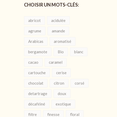
CHOISIR UN MOTS-CLÉS:
abricot
acidulée
agrume
amande
Arabicas
aromatisé
bergamote
Bio
blanc
cacao
caramel
cartouche
cerise
chocolat
citron
corsé
detartrage
doux
décaféiné
exotique
filtre
finesse
floral