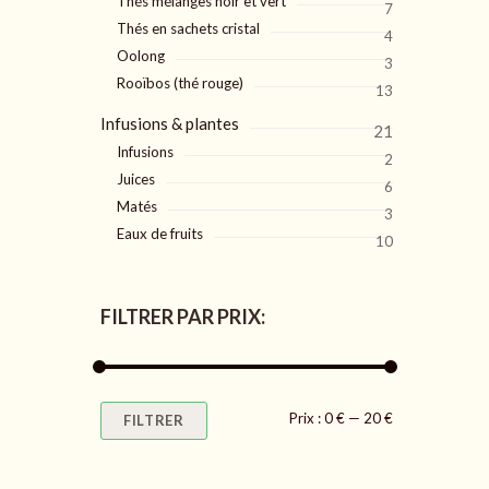
Thés mélanges noir et vert
7
Thés en sachets cristal
4
Oolong
3
Rooïbos (thé rouge)
13
Infusions & plantes
21
Infusions
2
Juices
6
Matés
3
Eaux de fruits
10
FILTRER PAR PRIX:
Prix
Prix
Prix :
0 €
—
20 €
FILTRER
min
max