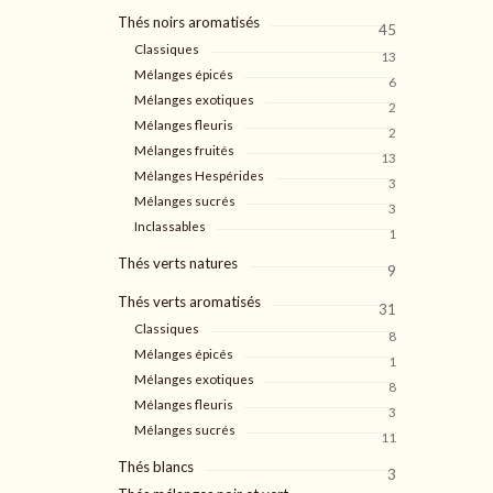
Thés noirs aromatisés
45
Classiques
13
Mélanges épicés
6
Mélanges exotiques
2
Mélanges fleuris
2
Mélanges fruités
13
Mélanges Hespérides
3
Mélanges sucrés
3
Inclassables
1
Thés verts natures
9
Thés verts aromatisés
31
Classiques
8
Mélanges épicés
1
Mélanges exotiques
8
Mélanges fleuris
3
Mélanges sucrés
11
Thés blancs
3