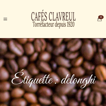
Étiquette :
delonghi