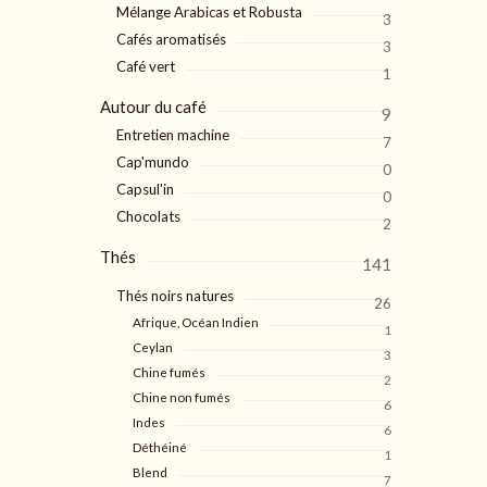
Mélange Arabicas et Robusta
3
Cafés aromatisés
3
Café vert
1
Autour du café
9
Entretien machine
7
Cap'mundo
0
Capsul'in
0
Chocolats
2
Thés
141
Thés noirs natures
26
Afrique, Océan Indien
1
Ceylan
3
Chine fumés
2
Chine non fumés
6
Indes
6
Déthéiné
1
Blend
7