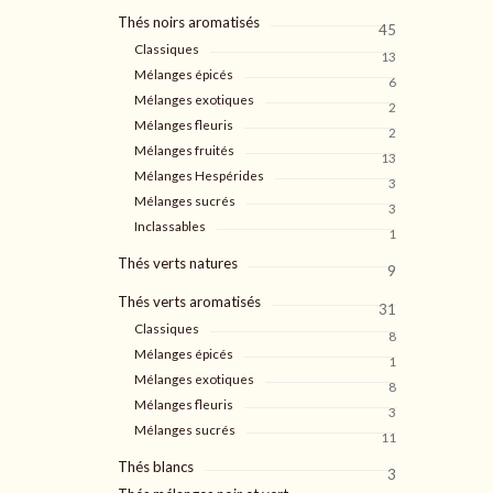
Thés noirs aromatisés
45
Classiques
13
Mélanges épicés
6
Mélanges exotiques
2
Mélanges fleuris
2
Mélanges fruités
13
Mélanges Hespérides
3
Mélanges sucrés
3
Inclassables
1
Thés verts natures
9
Thés verts aromatisés
31
Classiques
8
Mélanges épicés
1
Mélanges exotiques
8
Mélanges fleuris
3
Mélanges sucrés
11
Thés blancs
3