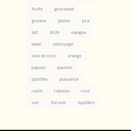
fruité
gourmand
goyave
jasmin
jura
lait
litchi
mangue
maté
nettoyage
noix de coco
orange
papaye
passion
pastilles
puissance
raisin
robusta
rose
soir
thé noir
équilibre