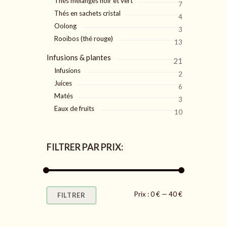
Thés mélanges noir et vert
7
Thés en sachets cristal
4
Oolong
3
Rooïbos (thé rouge)
13
Infusions & plantes
21
Infusions
2
Juices
6
Matés
3
Eaux de fruits
10
FILTRER PAR PRIX:
Prix
Prix
Prix :
0 €
—
40 €
FILTRER
min
max