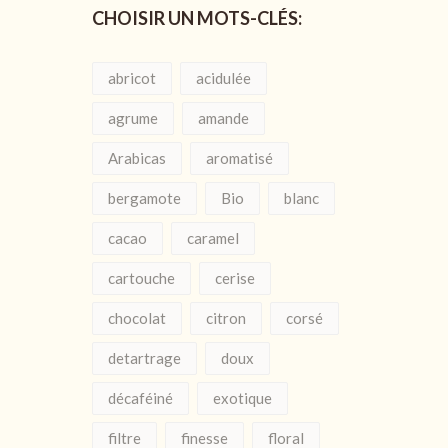
CHOISIR UN MOTS-CLÉS:
abricot
acidulée
agrume
amande
Arabicas
aromatisé
bergamote
Bio
blanc
cacao
caramel
cartouche
cerise
chocolat
citron
corsé
detartrage
doux
décaféiné
exotique
filtre
finesse
floral