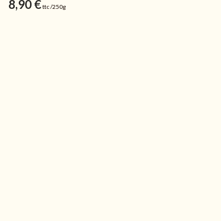
8,90
€
ttc /250g